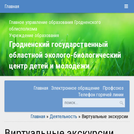
Суббота, 8 августа 2026
Главная
Главное управление образования Гродненского
облисполкома
Учреждение образования
Гродненский государственный
областной эколого-биологический
центр детей и молодёжи
Главная
Электронное обращение
Профсоюз
Телефон горячей линии
Главная
»
Деятельность
»
Виртуальные экскурсии
Виртуальные экскурсии